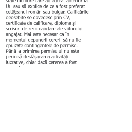
state membre care au aderat anterior la
UE sau să explice de ce a fost preferat
cetăţeanul român sau bulgar. Calificările
deosebite se dovedesc prin CV,
certificate de calificare, diplome şi
scrisori de recomandare ale viitorului
angajat. Mai este necesar ca în
momentul depunerii cererii să nu fie
epuizate contingentele de permise.
Până la primirea permisului nu este
permisă desfăşurarea activităţii
lucrative, chiar dacă cererea a fost
depusă.
În art. 10 (5b) al Acordului privind
libera circulaţie
(Freizügigkeitsabkommen) se prevede
că dispoziţiile tranzitorii referitoare la
prioritatea naţională şi controlul
salariilor şi al condiţiilor de muncă nu
se aplică pentru angajaţii şi
independenţii care, la momentul intrării
în vigoare a Protocolului la acest Acord
privitor la România şi Bulgaria (la data