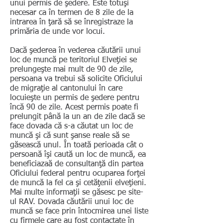
unui permis de şedere. Este totuşi
necesar ca în termen de 8 zile de la
intrarea în ţară să se înregistraze la
primăria de unde vor locui.
Dacă şederea în vederea căutării unui
loc de muncă pe teritoriul Elveţiei se
prelungeşte mai mult de 90 de zile,
persoana va trebui să solicite Oficiului
de migraţie al cantonului în care
locuieşte un permis de şedere pentru
încă 90 de zile. Acest permis poate fi
prelungit până la un an de zile dacă se
face dovada că s-a căutat un loc de
muncă şi că sunt şanse reale să se
găsească unul. În toată perioada cât o
persoană îşi caută un loc de muncă, ea
beneficiazaă de consultanţă din partea
Oficiului federal pentru ocuparea forţei
de muncă la fel ca şi cetăţenii elveţieni.
Mai multe informaţii se găsesc pe site-
ul RAV. Dovada căutării unui loc de
muncă se face prin întocmirea unei liste
cu firmele care au fost contactate în