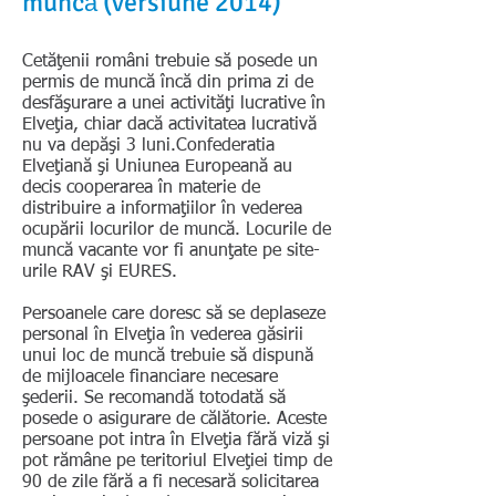
munc
(versiune 2014)
ă
Cetăţenii români trebuie să posede un
permis de muncă încă din prima zi de
desfăşurare a unei activităţi lucrative în
Elveţia, chiar dacă activitatea lucrativă
nu va depăşi 3 luni.Confederatia
Elveţiană şi Uniunea Europeană au
decis cooperarea în materie de
distribuire a informaţiilor în vederea
ocupării locurilor de muncă. Locurile de
muncă vacante vor fi anunţate pe site-
urile RAV şi EURES.
Persoanele care doresc să se deplaseze
personal în Elveţia în vederea găsirii
unui loc de muncă trebuie să dispună
de mijloacele financiare necesare
şederii. Se recomandă totodată să
posede o asigurare de călătorie. Aceste
persoane pot intra în Elveţia fără viză şi
pot rămâne pe teritoriul Elveţiei timp de
90 de zile fără a fi necesară solicitarea