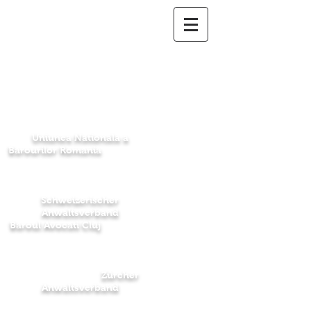
Avocat Elvetia
Romania
Rechtsanwältin
Rumänien
Schweiz
Uniunea Nationala a
Barourilor Romania
Schweizerischer
Anwaltsverband
Baroul Avocati Cluj
Zürcher
Anwaltsverband
Dr. iur.