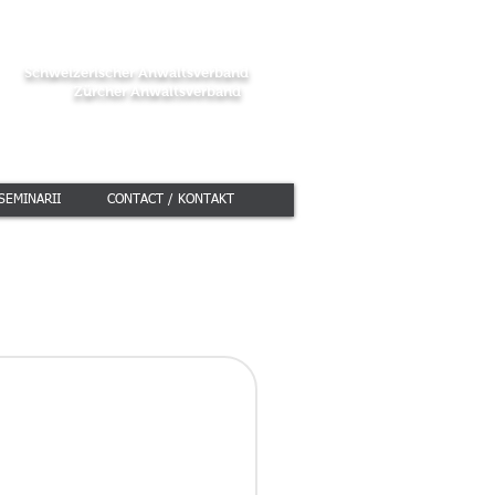
nien Schweiz
Schweizerischer Anwaltsverband
Zürcher Anwaltsverband
Costea
SEMINARII
CONTACT / KONTAKT