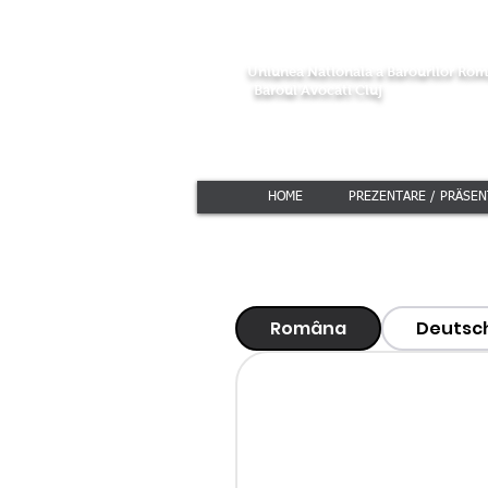
Avocat Elvetia
Roman
Uniunea Nationala a Barourilor Rom
Baroul Avocati Cluj
Dr. i
HOME
PREZENTARE / PRÄSEN
Româna
Deutsc